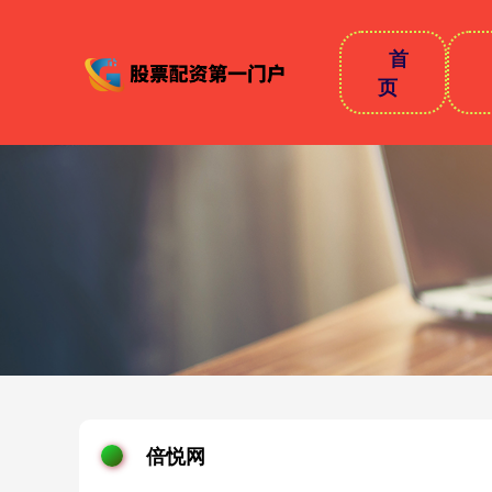
首
页
倍悦网