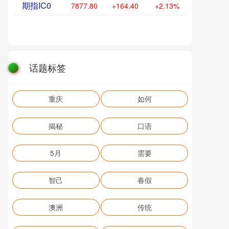
期指IC0
7877.80
+164.40
+2.13%
话题标签
重庆
如何
揭秘
口语
5月
需要
智己
春假
澳洲
传统