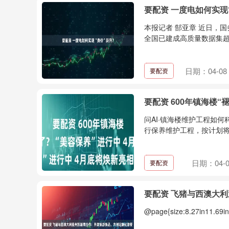
要配资 一度电如何实现
本报记者 郜亚章 近日，
全国已建成高质量数据集超过1
日期：04-08
要配资
要配资 600年镇海楼“
问AI·镇海楼维护工程如
行保养维护工程，按计划将
日期：04-0
要配资
要配资 飞猪与西澳大
@page{size:8.27in11.69in;m