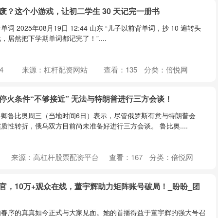
废？这个小游戏，让初二学生 30 天记完一册书
2025年08月19日 12:44 山东 “儿子以前背单词，抄 10 遍转头
居然把下学期单词都记完了！”....
4
来源：杠杆配资网站
查看：
135
分类：
倍悦网
停火条件“不够接近” 无法与特朗普进行三方会谈！
务卿鲁比奥周三（当地时间6日）表示，尽管俄罗斯有意与特朗普会
质性转折，俄乌双方目前尚未准备好进行三方会谈。 鲁比奥....
来源：高杠杆股票配资平台
查看：
167
分类：
倍悦网
官，10万+观众在线，董宇辉助力矩阵账号破局！_盼盼_团
知春序的真真如今正式与大家见面。她的首播得益于董宇辉的强大号召