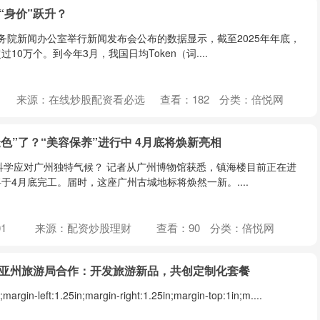
“身价”跃升？
国务院新闻办公室举行新闻发布会公布的数据显示，截至2025年年底，
0万个。到今年3月，我国日均Token（词....
来源：在线炒股配资看必选
查看：
182
分类：
倍悦网
褪色”了？“美容保养”进行中 4月底将焕新亮相
何科学应对广州独特气候？ 记者从广州博物馆获悉，镇海楼目前正在进
于4月底完工。届时，这座广州古城地标将焕然一新。....
1
来源：配资炒股理财
查看：
90
分类：
倍悦网
利亚州旅游局合作：开发旅游新品，共创定制化套餐
argin-left:1.25in;margin-right:1.25in;margin-top:1in;m....