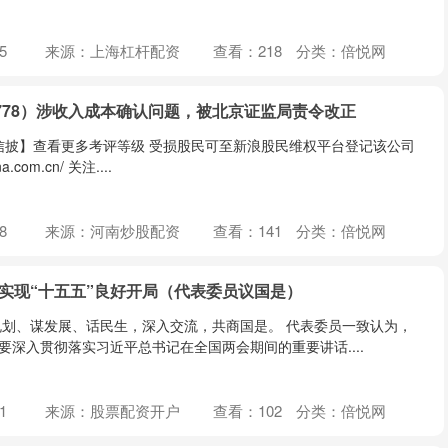
5
来源：上海杠杆配资
查看：
218
分类：
倍悦网
3778）涉收入成本确认问题，被北京证监局责令改正
【信披】查看更多考评等级 受损股民可至新浪股民维权平台登记该公司
na.com.cn/ 关注....
8
来源：河南炒股配资
查看：
141
分类：
倍悦网
力实现“十五五”良好开局（代表委员议国是）
划、谋发展、话民生，深入交流，共商国是。 代表委员一致认为，
要深入贯彻落实习近平总书记在全国两会期间的重要讲话....
1
来源：股票配资开户
查看：
102
分类：
倍悦网