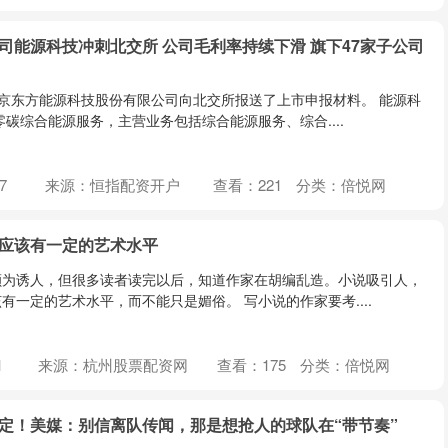
司能源科技冲刺北交所 公司毛利率持续下滑 旗下47家子公司
京东方能源科技股份有限公司向北交所报送了上市申报材料。 能源科
零碳综合能源服务，主营业务包括综合能源服务、综合....
7
来源：恒指配资开户
查看：
221
分类：
倍悦网
但应该有一定的艺术水平
颇为诱人，但很多读者读完以后，知道作家在胡编乱造。小说吸引人，
有一定的艺术水平，而不能只是媚俗。 写小说的作家要考....
1
来源：杭州股票配资网
查看：
175
分类：
倍悦网
坚定！美媒：别信离队传闻，那是想抢人的球队在“带节奏”