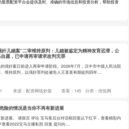
规的股票配资平台会提供及时、准确的市场信息和投资分析，帮助投资
公强奸儿媳案”二审维持原判：儿媳被鉴定为精神发育迟滞，公
系自愿，已申请再审请求改判无罪
的强奸案日前进入再审申请阶段。2026年7月，汉中市中级人民法院
、维持原判，以强奸罪判处被告人王某某有期徒刑四年....
1
来源：配资网络炒股
查看：
145
分类：
倍悦网
最危险的情况是当你不再有新进展
新进展。 请留言 评论 宝马客后台对话框回复以下红字，查看精彩内
字查看2022宝马主播私照 回复 提问向....