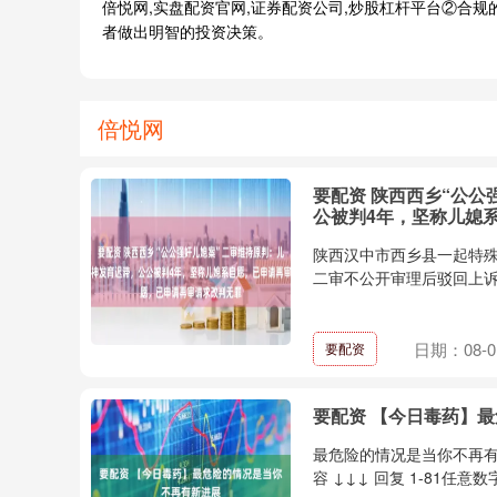
倍悦网,实盘配资官网,证券配资公司,炒股杠杆平台②合
者做出明智的投资决策。
倍悦网
要配资 陕西西乡“公
公被判4年，坚称儿媳
陕西汉中市西乡县一起特殊
二审不公开审理后驳回上诉
日期：08-0
要配资
要配资 【今日毒药】
最危险的情况是当你不再有
容 ↓↓↓ 回复 1-81任意数