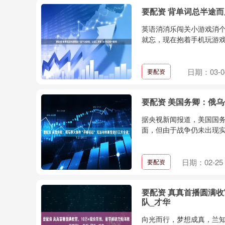
要配资 背单词总半途而
英语消消乐闯关小游戏消个单词 
就忘，现在抱着手机玩游戏，
日期：03-0
要配资
要配资 美国务卿：俄乌
据央视新闻报道，美国国
面，但由于战争仍未出现实
日期：02-25
要配资
要配资 真真首播圆满收
队_才华
向光而行，梦想成真，兰