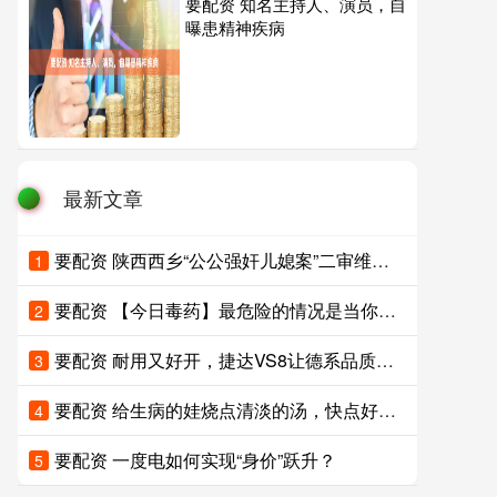
要配资 知名主持人、演员，自
曝患精神疾病
最新文章
要配资 陕西西乡“公公强奸儿媳案”二审维持原判：儿媳被鉴定为精神发育迟滞，公公被判4年，坚称儿媳系自愿，已申请再审请求改判无罪
1
要配资 【今日毒药】最危险的情况是当你不再有新进展
2
要配资 耐用又好开，捷达VS8让德系品质普惠万家
3
要配资 给生病的娃烧点清淡的汤，快点好起来吧
4
要配资 一度电如何实现“身价”跃升？
5