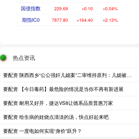
国债指数
229.69
+0.10
+0.04%
期指IC0
7877.80
+164.40
+2.13%
热点资讯
要配资 陕西西乡“公公强奸儿媳案”二审维持原判：儿媳被鉴定为精神发育迟滞，公公被判4年，坚称儿媳系自愿，已申请再审请求改判无罪
要配资 【今日毒药】最危险的情况是当你不再有新进展
要配资 耐用又好开，捷达VS8让德系品质普惠万家
要配资 给生病的娃烧点清淡的汤，快点好起来吧
要配资 一度电如何实现“身价”跃升？