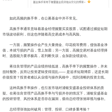
如此高频的换手率，在公募基金中并不常见。
高换手率通常意味着基金经理频繁买卖股票，试图通过捕捉短期
市场波动获利，但这也伴随着高交易成本与高风险。
一方面，频繁操作会产生大量佣金、印花税等费用，侵蚀基金净
值，本就亏损的产品，雪上加霜；另一方面，高频交易对基金经理择
时、选股能力要求极高，若判断失误，会加剧业绩波动。
蒋佳良管理的产品业绩持续低迷，高换手率下的频繁操作，并未
扭转颓势，反而让投资逻辑变得混乱—— 是追求短期博弈，还是长期
价值投资？投资者难以从业绩与操作风格中，找到清晰的投资主线。
这种高换手率操作，也引发市场对浦银安盛基金投研体系的质
疑。在蒋佳良管理产品高换手率与亏损并存的情况下，浦银安盛基金
的投研管理、风控体系是否存在漏洞，亟待总经理张弛审视与修补。
总经理张弛如何破局：管理、投研、口碑多重考验？