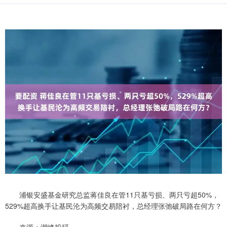
浦银安盛基金研究总监蒋佳良在管11只基亏损、两只亏超50%，
529%超高换手让基民沦为高频交易陪衬，总经理张弛破局路在何方？