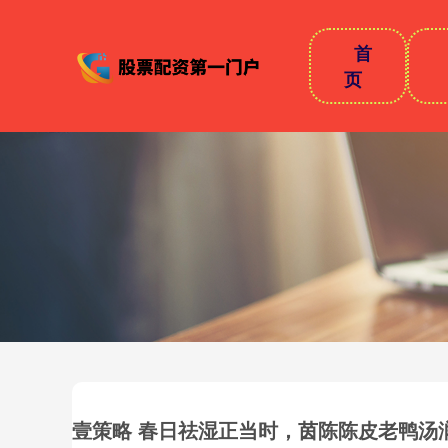
首
页
壹策略 春日祛湿正当时，茵陈陈皮老鸭汤