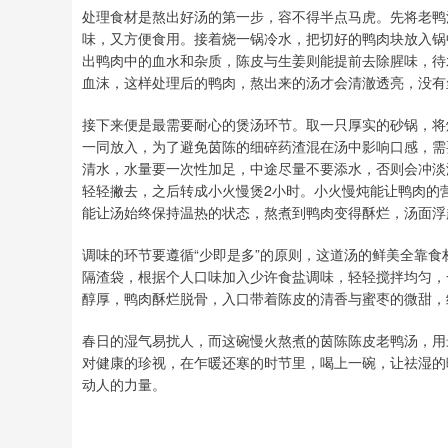
处理食材是熬出好汤的第一步，容不得半点马虎。先将老鸭
味，又方便食用。接着烧一锅冷水，把切好的鸭肉块放入锅
出鸭肉中的血水和杂质，陈皮与生姜则能提前去除腥味，待
血沫，这样处理后的鸭肉，熬出来的汤才会清澈透亮，没有
接下来便是最需要耐心的煲汤环节。取一只厚实的砂锅，将焯
一同放入，为了避免茵陈的细碎药渣混在汤中影响口感，需要
清水，水量要一次性加足，中途尽量不要添水，否则会冲淡
轻轻撇去，之后转成小火慢煲2小时。小火慢炖能让鸭肉的
能让汤始终保持温热的状态，熬煮到鸭肉变得酥烂，汤面浮
调味的环节要遵循“少即是多”的原则，这道汤的鲜美全靠
隔渣袋，根据个人口味加入少许食盐调味，轻轻搅拌均匀，
醇厚，鸭肉酥烂脱骨，入口带着陈皮的清香与蜜枣的微甜，
春日的湿气易扰人，而这碗慢火熬煮的茵陈陈皮老鸭汤，用
对健康的珍视，在乍暖还寒的时节里，喝上一碗，让祛湿的
动人的力量。