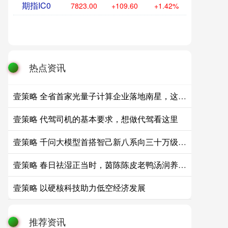
期指IC0
7821.20
+107.80
+1.40%
热点资讯
壹策略 全省首家光量子计算企业落地南星，这波“光速”服务拿下“MVP”
壹策略 代驾司机的基本要求，想做代驾看这里
壹策略 千问大模型首搭智己新八系向三十万级旗舰旧秩序发起正面总攻
壹策略 春日祛湿正当时，茵陈陈皮老鸭汤润养身心
壹策略 以硬核科技助力低空经济发展
推荐资讯