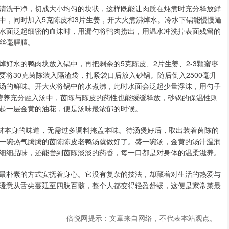
清洗干净，切成大小均匀的块状，这样既能让肉质在炖煮时充分释放鲜
中，同时加入5克陈皮和3片生姜，开大火煮沸焯水。冷水下锅能慢慢逼
水面泛起细密的血沫时，用漏勺将鸭肉捞出，用温水冲洗掉表面残留的
丝毫腥膻。
好水的鸭肉块放入锅中，再把剩余的5克陈皮、2片生姜、2-3颗蜜枣
将30克茵陈装入隔渣袋，扎紧袋口后放入砂锅。随后倒入2500毫升
汤的鲜味。开大火将锅中的水煮沸，此时水面会泛起少量浮沫，用勺子
营养充分融入汤中，茵陈与陈皮的药性也能缓缓释放，砂锅的保温性则
起一层金黄的油花，便是汤味最浓郁的时候。
食材本身的味道，无需过多调料掩盖本味。待汤煲好后，取出装着茵陈的
一碗热气腾腾的茵陈陈皮老鸭汤就做好了。盛一碗汤，金黄的汤汁温润
细细品味，还能尝到茵陈淡淡的药香，每一口都是对身体的温柔滋养。
最朴素的方式安抚着身心。它没有复杂的技法，却藏着对生活的热爱与
暖意从舌尖蔓延至四肢百骸，整个人都变得轻盈舒畅，这便是家常菜最
倍悦网提示：文章来自网络，不代表本站观点。