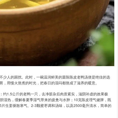
不少人的困扰。此时，一碗温润鲜美的茵陈陈皮老鸭汤便是绝佳的选
胃，用慢火熬煮的时光，把春日的湿闷都熬成了滋养的暖意。
：约1.5公斤的老鸭一只，去净脏杂后肉质紧实，滋阴补虚的效果极
肝胆湿热，缓解春夏季湿气带来的疲惫与水肿；10克陈皮理气健脾，既
片生姜驱散寒气、2-3颗蜜枣调和汤味，以及2500毫升清水，简单的