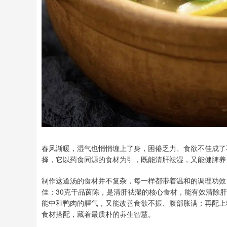
春风渐暖，湿气也悄悄缠上了身，困倦乏力、食欲不佳成了
择，它以药食同源的食材为引，既能清肝祛湿，又能健脾养
制作这道汤的食材并不复杂，每一样都带着温和的调理功效
佳；30克干品茵陈，是清肝祛湿的核心食材，能有效清除
能中和鸭肉的腥气，又能改善食欲不振、腹部胀满；再配上5
食材搭配，藏着最质朴的养生智慧。