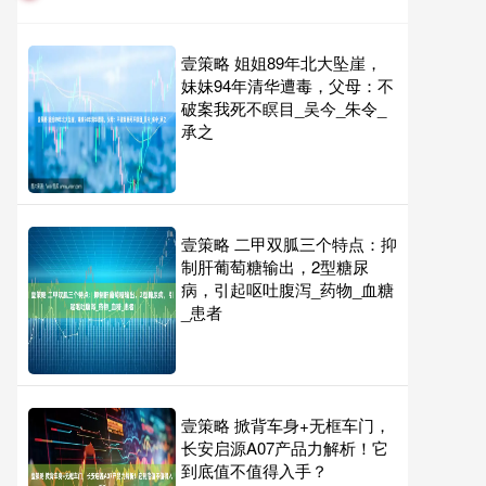
壹策略 姐姐89年北大坠崖，
妹妹94年清华遭毒，父母：不
破案我死不瞑目_吴今_朱令_
承之
壹策略 二甲双胍三个特点：抑
制肝葡萄糖输出，2型糖尿
病，引起呕吐腹泻_药物_血糖
_患者
壹策略 掀背车身+无框车门，
长安启源A07产品力解析！它
到底值不值得入手？