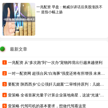
一兆配资 早盘：鲍威尔讲话后美股涨跌不
一 道指小幅上扬
最新文章
一兆配资 从“多次跑”到“一次办”宠物跨境出行越来越便利
1
一对一配资网 超强台风“白海豚”强度还将有所增强 未来5天对我国海区无影响
2
要配资 陕西西乡“公公强奸儿媳案”二审维持原判：儿媳被鉴定为精神发育迟滞，公公被判4年，坚称儿媳系自愿，已申请再审请求改判无罪
3
壹策略 全省首家光量子计算企业落地南星，这波“光速”服务拿下“MVP”
4
壹策略 代驾司机的基本要求，想做代驾看这里
5