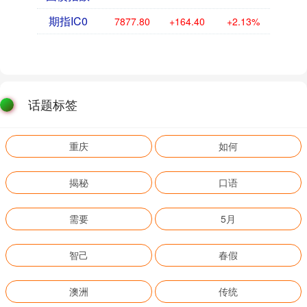
期指IC0
7877.80
+164.40
+2.13%
话题标签
重庆
如何
揭秘
口语
需要
5月
智己
春假
澳洲
传统