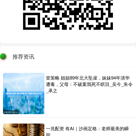
推荐资讯
壹策略 姐姐89年北大坠崖，妹妹94年清华
遭毒，父母：不破案我死不瞑目_吴今_朱令
_承之
一兆配资 有AI｜沙画定格：老师最美的瞬
间