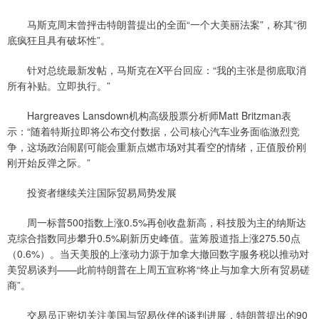
马斯克周末曾抨击特朗普提出的全面“一个大美丽法案”，称其“彻
底疯狂且具有破坏性”。
针对总统最新发帖，马斯克在X平台回应：“我的主张是彻底取消
所有补贴。立即执行。”
Hargreaves Lansdown机构高级股票分析师Matt Britzman表
示：“随着特斯拉即将公布交付数据，公司核心汽车业务面临激烈竞
争，这场政治闹剧可能会重新点燃市场对其看空的情绪，正值股价刚
刚开始反弹之际。”
投资者继续关注国际贸易局势发展
周一标普500指数上涨0.5%再创收盘新高，科技股为主的纳斯达
克综合指数同步攀升0.5%刷新历史峰值。蓝筹股道指上涨275.50点
（0.6%）。当天美股的上涨动力源于加拿大撤回数字服务税以推动对
美贸易谈判——此前特朗普在上周五宣称将“终止与加拿大所有贸易磋
商”。
交易员正密切关注美国与贸易伙伴的谈判进展，特朗普提出的90