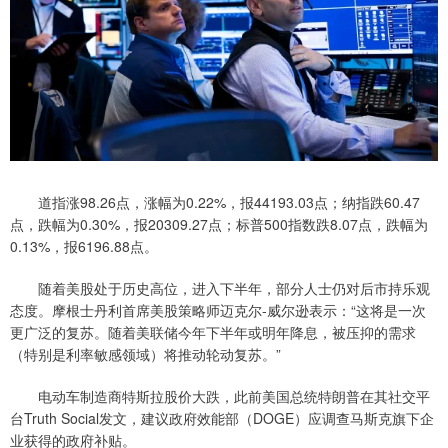
道指涨98.26点，涨幅为0.22%，报44193.03点；纳指跌60.47
点，跌幅为0.30%，报20309.27点；标普500指数跌8.07点，跌幅为
0.13%，报6196.88点。
随着美股处于历史高位，进入下半年，部分人士仍对后市持乐观
态度。摩根士丹利首席美股策略师迈克尔-威尔逊表示：“这将是一次
更广泛的复苏。随着美联储今年下半年或明年降息，被压抑的需求
（特别是利率敏感领域）将推动轮动复苏。”
电动车制造商特斯拉股价大跌，此前美国总统特朗普在其社交平
台Truth Social发文，建议政府效能部（DOGE）应调查马斯克旗下企
业获得的政府补贴。