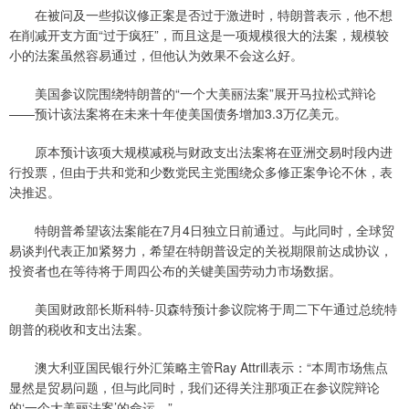
在被问及一些拟议修正案是否过于激进时，特朗普表示，他不想
在削减开支方面“过于疯狂”，而且这是一项规模很大的法案，规模较
小的法案虽然容易通过，但他认为效果不会这么好。
美国参议院围绕特朗普的“一个大美丽法案”展开马拉松式辩论
——预计该法案将在未来十年使美国债务增加3.3万亿美元。
原本预计该项大规模减税与财政支出法案将在亚洲交易时段内进
行投票，但由于共和党和少数党民主党围绕众多修正案争论不休，表
决推迟。
特朗普希望该法案能在7月4日独立日前通过。与此同时，全球贸
易谈判代表正加紧努力，希望在特朗普设定的关祱期限前达成协议，
投资者也在等待将于周四公布的关键美国劳动力市场数据。
美国财政部长斯科特-贝森特预计参议院将于周二下午通过总统特
朗普的税收和支出法案。
澳大利亚国民银行外汇策略主管Ray Attrill表示：“本周市场焦点
显然是贸易问题，但与此同时，我们还得关注那项正在参议院辩论
的‘一个大美丽法案’的命运。”