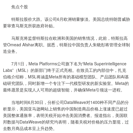
焦点个股
特斯拉股价大跌。该公司6月欧洲销量惨淡。美国总统特朗普威胁
要审查马斯克所获政府补贴。
马斯克将监督特斯拉在欧洲和美国的销售情况，此前，特斯拉高
管Omead Afshar离职。据悉，特斯拉中国负责人朱晓彤将管理全球制
造业务。
7月1日，Meta Platforms公司旗下名为“Meta Superintelligence
Labs”（MSL）的新部门终于正式亮相。在致员工的内部信中，扎克
伯格介绍称，MSL将涵盖Meta所有的基础模型团队、产品团队和AI基
础研究团队，同时新增一个专注下一代模型研发的新实验室。Meta的
最终愿景是实现人人可用的超级智能，并确保Meta引领这一进程。
当地时间6月30日，分析公司DataWeave对1400种不同产品的分
析显示，美国亚马逊网站上销售的中国制造商品价格上涨速度已超过
美国整体通胀率，表明关税开始冲击美国消费者。报道指出，美国联
邦数据与DataWeave的研究均表明，随着关税对价格的压力显现，过
去数月商品成本呈上升趋势。