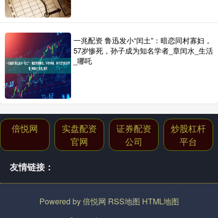
一兆配资 鲁迅发小“闰土”：暗恋同村寡妇，
57岁惨死，孙子成为知名学者_章闰水_生活
_哪吒
倍悦网
实盘配资
证券配资
炒股杠杆
官网
公司
平台
友情链接：
Powered by
倍悦网
RSS地图
HTML地图