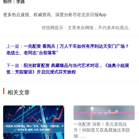
制作：李路
更多热点速报、权威资讯、深度分析尽在北京日报App
倍悦网提示：文章来自网络，不代表本站观点。
上一篇：
一兆配资 看阅兵｜万人千车如何有序到达天安门广场？
老战士、老同志“台前落客”
下一篇：
阳光财富配资 典藏臻品与当代艺术对话，《迪奥小姐展
览：芳踪絮语》开启沉浸式芬芳旅程
相关文章
一兆配资 深夜！美元直线拉
升！特朗普又双叒叕施压美联
储……