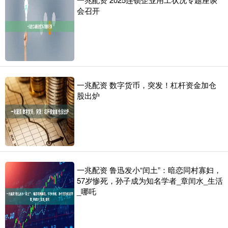
会召开
一兆配资 数字货币，突发！杠杆资金加仓
股出炉
一兆配资 鲁迅发小“闰土”：暗恋同村寡妇，
57岁惨死，孙子成为知名学者_章闰水_生活
_哪吒