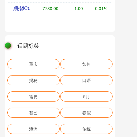
期指IC0
7730.00
-1.00
-0.01%
话题标签
重庆
如何
揭秘
口语
需要
5月
智己
春假
澳洲
传统