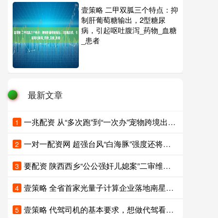
壹策略 二甲双胍三个特点：抑
制肝葡萄糖输出，2型糖尿
病，引起呕吐腹泻_药物_血糖
_患者
最新文章
一兆配资 从“多次跑”到“一次办”宠物跨境出行越来越便利
1
一对一配资网 超强台风“白海豚”强度还将有所增强 未来5天对我国海区无影响
2
要配资 陕西西乡“公公强奸儿媳案”二审维持原判：儿媳被鉴定为精神发育迟滞，公公被判4年，坚称儿媳系自愿，已申请再审请求改判无罪
3
壹策略 全省首家光量子计算企业落地南星，这波“光速”服务拿下“MVP”
4
壹策略 代驾司机的基本要求，想做代驾看这里
5