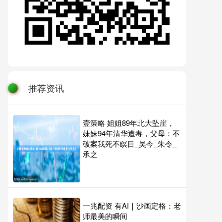
推荐资讯
壹策略 姐姐89年北大坠崖，
妹妹94年清华遭毒，父母：不
破案我死不瞑目_吴今_朱令_
承之
一兆配资 有AI｜沙画定格：老
师最美的瞬间