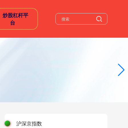
炒股杠杆平
台
沪深京指数