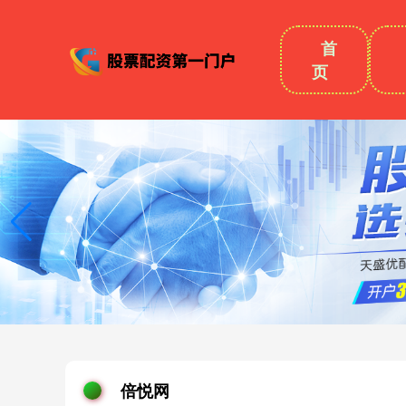
首
页
倍悦网