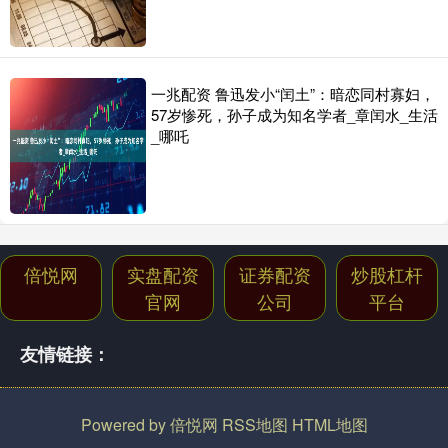
一兆配资 鲁迅发小“闰土”：暗恋同村寡妇，
57岁惨死，孙子成为知名学者_章闰水_生活
_哪吒
倍悦网
实盘配资
证券配资
炒股杠杆
官网
公司
平台
友情链接：
Powered by
倍悦网
RSS地图
HTML地图