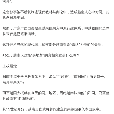
洞开”。
这套叙事被不断复制进现代教材与舆论中，造成越南人心中对两广的
执念日渐牢固。
然而，广东广西自秦始皇以来便纳入中原行政体系，中越稳固的边界
从宋代起已逐渐清晰。
这种理所当然的现代国土却被部分越南舆论“错认”为他们的失地。
那么，越南人这场“失地梦”的真相究竟是什么呢？
主权错觉
越南主流史学与教育体系中，多以“百越族”、“南越国”为历史符号。
展开剩余87%
而百越国大概就在今天的两广地区，因此越南认为他们和两广乃至整
片岭南有“血缘联系”。
从15世纪开始，越南史官就将赵佗建立的南越国纳入本国叙事。