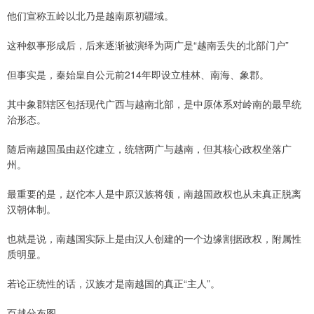
他们宣称五岭以北乃是越南原初疆域。
这种叙事形成后，后来逐渐被演绎为两广是“越南丢失的北部门户”
但事实是，秦始皇自公元前214年即设立桂林、南海、象郡。
其中象郡辖区包括现代广西与越南北部，是中原体系对岭南的最早统
治形态。
随后南越国虽由赵佗建立，统辖两广与越南，但其核心政权坐落广
州。
最重要的是，赵佗本人是中原汉族将领，南越国政权也从未真正脱离
汉朝体制。
也就是说，南越国实际上是由汉人创建的一个边缘割据政权，附属性
质明显。
若论正统性的话，汉族才是南越国的真正“主人”。
百越分布图