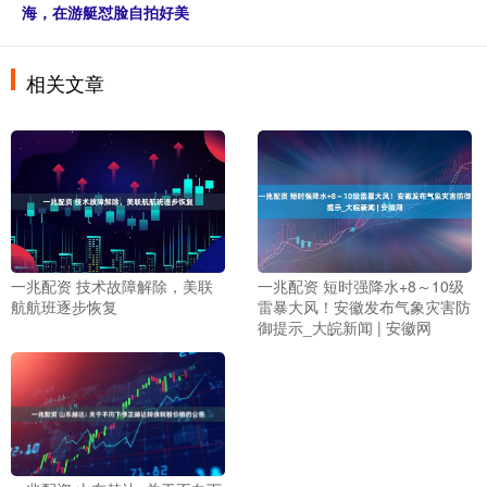
海，在游艇怼脸自拍好美
相关文章
一兆配资 技术故障解除，美联
一兆配资 短时强降水+8～10级
航航班逐步恢复
雷暴大风！安徽发布气象灾害防
御提示_大皖新闻 | 安徽网