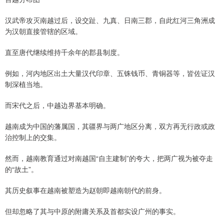
汉武帝攻灭南越过后，设交趾、九真、日南三郡，自此红河三角洲成
为汉朝直接管辖的区域。
直至唐代继续维持千余年的郡县制度。
例如，河内地区出土大量汉代印章、五铢钱币、青铜器等，皆佐证汉
制深植当地。
而宋代之后，中越边界基本明确。
越南成为中国的藩属国，其疆界与两广地区分离，双方再无行政或政
治控制上的交集。
然而，越南教育通过对南越国“自主建制”的夸大，把两广视为被夺走
的“故土”。
其历史叙事在越南被塑造为赵朝即越南朝代的前身。
但却忽略了其与中原的附庸关系及首都实设广州的事实。