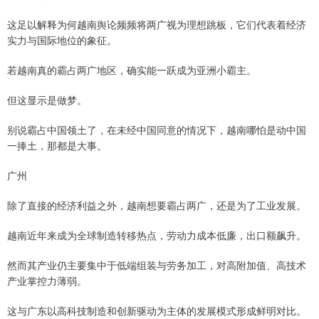
这足以解释为何越南舆论频频将两广视为理想跳板，它们代表着经济
实力与国际地位的象征。
若越南真的霸占两广地区，确实能一跃成为亚洲小霸主。
但这显示是做梦。
别说霸占中国领土了，在未经中国同意的情况下，越南哪怕是动中国
一捧土，那都是大事。
广州
除了直接的经济利益之外，越南想要霸占两广，还是为了工业发展。
越南近年来成为全球制造转移热点，劳动力成本低廉，出口额飙升。
然而其产业仍主要集中于低端组装与劳务加工，对高附加值、高技术
产业掌控力薄弱。
这与广东以高科技制造和创新驱动为主体的发展模式形成鲜明对比。