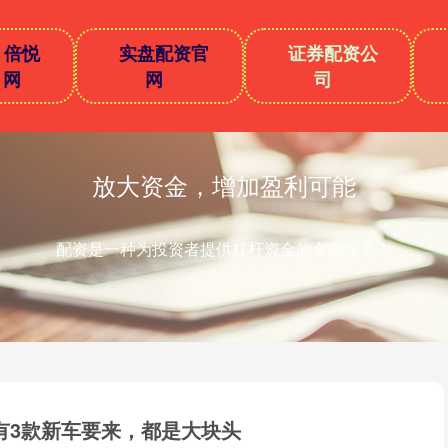
倍悦
实盘配资官
证券配资公
网
网
司
放大资金，增加盈利可能
配资是一种为投资者提供杠杆资金的金融服务！
有3款新车要来，都是大块头