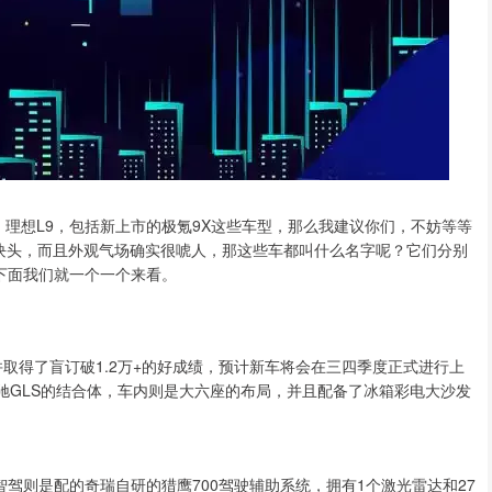
、理想L9，包括新上市的极氪9X这些车型，那么我建议你们，不妨等等
大块头，而且外观气场确实很唬人，那这些车都叫什么名字呢？它们分别
，下面我们就一个一个来看。
并取得了盲订破1.2万+的好成绩，预计新车将会在三四季度正式进行上
驰GLS的结合体，车内则是大六座的布局，并且配备了冰箱彩电大沙发
智驾则是配的奇瑞自研的猎鹰700驾驶辅助系统，拥有1个激光雷达和27