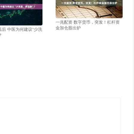
一兆配资 数字货币，突发！杠杆资
金加仓股出炉
温后 中医为何建议“少洗
？