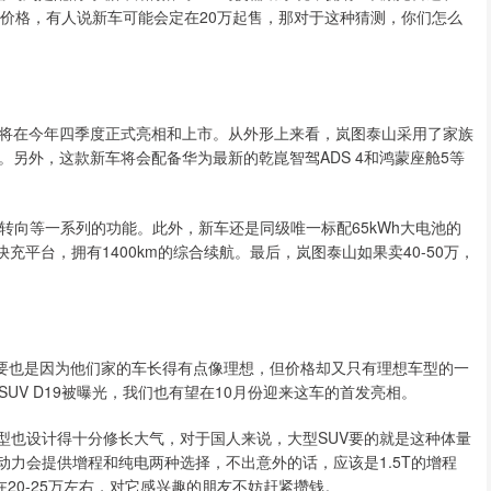
于价格，有人说新车可能会定在20万起售，那对于这种猜测，你们怎么
，将在今年四季度正式亮相和上市。从外形上来看，岚图泰山采用了家族
另外，这款新车将会配备华为最新的乾崑智驾ADS 4和鸿蒙座舱5等
轮转向等一系列的功能。此外，新车还是同级唯一标配65kWh大电池的
C超快充平台，拥有1400km的综合续航。最后，岚图泰山如果卖40-50万，
主要也是因为他们家的车长得有点像理想，但价格却又只有理想车型的一
UV D19被曝光，我们也有望在10月份迎来这车的首发亮相。
型也设计得十分修长大气，对于国人来说，大型SUV要的就是这种体量
动力会提供增程和纯电两种选择，不出意外的话，应该是1.5T的增程
在20-25万左右，对它感兴趣的朋友不妨赶紧攒钱。