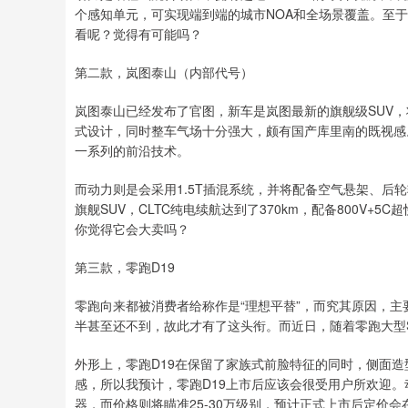
个感知单元，可实现端到端的城市NOA和全场景覆盖。至
看呢？觉得有可能吗？
第二款，岚图泰山（内部代号）
岚图泰山已经发布了官图，新车是岚图最新的旗舰级SUV
式设计，同时整车气场十分强大，颇有国产库里南的既视感。
一系列的前沿技术。
而动力则是会采用1.5T插混系统，并将配备空气悬架、后
旗舰SUV，CLTC纯电续航达到了370km，配备800V+5
你觉得它会大卖吗？
第三款，零跑D19
零跑向来都被消费者给称作是“理想平替”，而究其原因，
半甚至还不到，故此才有了这头衔。而近日，随着零跑大型S
外形上，零跑D19在保留了家族式前脸特征的同时，侧面造
感，所以我预计，零跑D19上市后应该会很受用户所欢迎。
器，而价格则将瞄准25-30万级别，预计正式上市后定价会