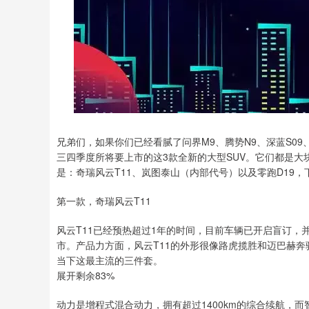
兄弟们，如果你们已经看腻了问界M9、腾势N9、深蓝S09
三四季度所将要上市的这3款全新的大型SUV。它们都是
是：奇瑞风云T11、岚图泰山（内部代号）以及零跑D19
第一款，奇瑞风云T11
风云T11已经预热超过1年的时间，目前车辆已开启盲订，
市。产品力方面，风云T11的外形很像路虎揽胜和迈巴赫奔
当下这最主流的三件套。
展开剩余83%
动力是增程式混合动力，拥有超过1400km的综合续航，而