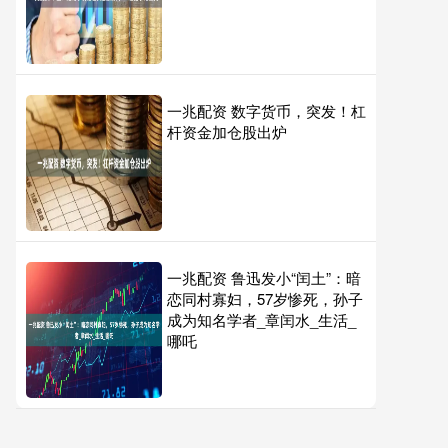
一兆配资 数字货币，突发！杠
杆资金加仓股出炉
一兆配资 鲁迅发小“闰土”：暗
恋同村寡妇，57岁惨死，孙子
成为知名学者_章闰水_生活_
哪吒