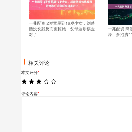
一兆配资 2岁童星到16岁少女，刘楚
恬没长残反而更惊艳：父母这步棋走
一兆配资 降
对了
澡、多泡脚”
相关评论
本文评分
*
评论内容
*