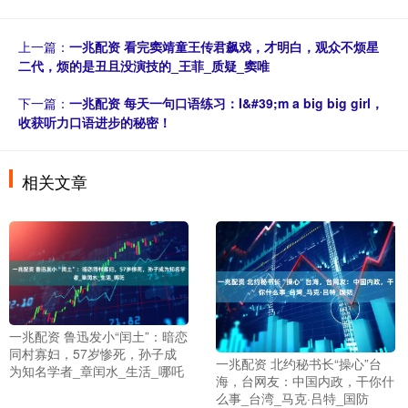
上一篇：
一兆配资 看完窦靖童王传君飙戏，才明白，观众不烦星
二代，烦的是丑且没演技的_王菲_质疑_窦唯
下一篇：
一兆配资 每天一句口语练习：I&#39;m a big big girl，
收获听力口语进步的秘密！
相关文章
一兆配资 鲁迅发小“闰土”：暗恋
同村寡妇，57岁惨死，孙子成
一兆配资 北约秘书长“操心”台
为知名学者_章闰水_生活_哪吒
海，台网友：中国内政，干你什
么事_台湾_马克·吕特_国防