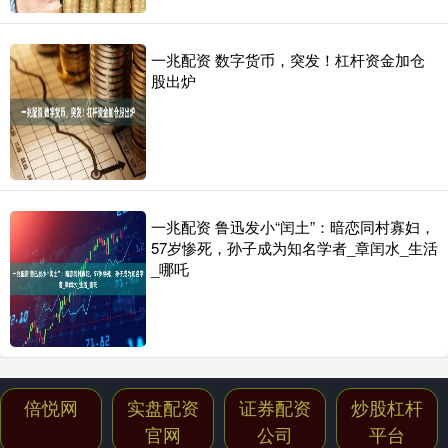
一兆配资 数字货币，突发！杠杆资金加仓
股出炉
一兆配资 鲁迅发小“闰土”：暗恋同村寡妇，
57岁惨死，孙子成为知名学者_章闰水_生活
_哪吒
倍悦网
实盘配资
证券配资
炒股杠杆
官网
公司
平台