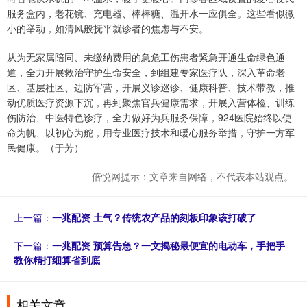
服务盒内，老花镜、充电器、棒棒糖、温开水一应俱全。这些看似微
小的举动，如清风般抚平就诊者的焦虑与不安。
从为无家属陪同、未缴纳费用的急危工伤患者紧急开通生命绿色通
道，全力开展救治守护生命安全，到组建专家医疗队，深入革命老
区、基层社区、边防军营，开展义诊巡诊、健康科普、技术带教，推
动优质医疗资源下沉，再到聚焦官兵健康需求，开展入营体检、训练
伤防治、中医特色诊疗，全力做好为兵服务保障，924医院始终以使
命为帆、以初心为舵，用专业医疗技术和暖心服务举措，守护一方军
民健康。（于芳）
倍悦网提示：文章来自网络，不代表本站观点。
上一篇：
一兆配资 土气？传统农产品的刻板印象该打破了
下一篇：
一兆配资 预算告急？一文揭秘最便宜的电动车，手把手
教你精打细算省到底
相关文章