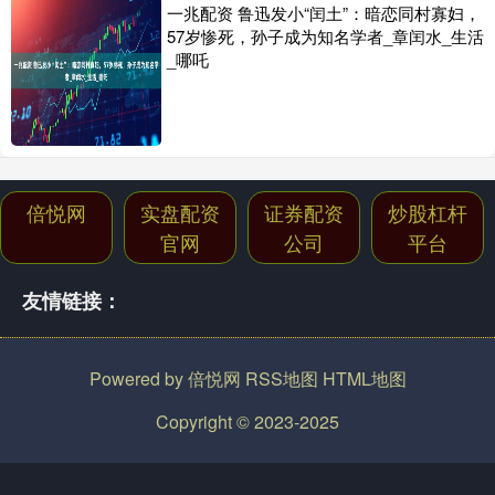
一兆配资 鲁迅发小“闰土”：暗恋同村寡妇，
57岁惨死，孙子成为知名学者_章闰水_生活
_哪吒
倍悦网
实盘配资
证券配资
炒股杠杆
官网
公司
平台
友情链接：
Powered by
倍悦网
RSS地图
HTML地图
Copyright
© 2023-2025