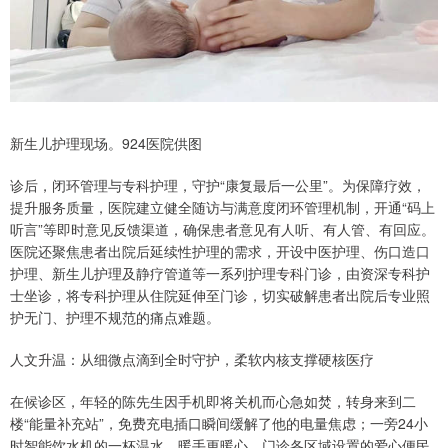
新生儿护理现场。924医院供图
诊后，闭环管理与专科护理，守护“康复最后一公里”。为保障疗效，
提升服务质量，医院建立健全随访与满意度闭环管理机制，开通“码上
听言”等即时意见反馈渠道，确保患者意见有人听、有人管、有回应。
医院还聚焦患者出院后延续性护理的需求，开设中医护理、伤口造口
护理、新生儿护理及静疗管道等一系列护理专科门诊，由资深专科护
士坐诊，将专科护理从住院延伸至门诊，切实破解患者出院后专业照
护无门、护理不规范的痛点难题。
人文升温：从细微点滴到全时守护，柔软内核支撑硬核医疗
在候诊区，年轻的陈先生因手机即将关机而心急如焚，转身来到二
楼“能量补充站”，免费充电插口瞬间缓解了他的电量焦虑；一旁24小
时智能饮水机的一杯温水，暖手更暖心。门诊各区域设置的爱心便民