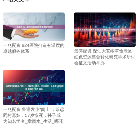
一兆配资 924医院打造有温度的
景盛配资 深汕大安峒革命老区
卓越服务体系
红色资源整合转化研究学术研讨
会征文活动举办
一兆配资 鲁迅发小“闰土”：暗恋
同村寡妇，57岁惨死，孙子成
为知名学者_章闰水_生活_哪吒