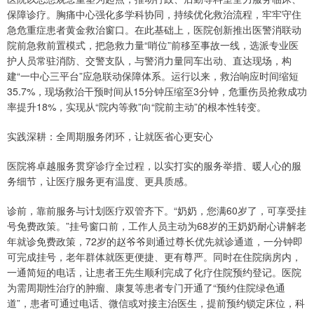
保障诊疗。胸痛中心强化多学科协同，持续优化救治流程，牢牢守住
急危重症患者黄金救治窗口。在此基础上，医院创新推出医警消联动
院前急救前置模式，把急救力量“哨位”前移至事故一线，选派专业医
护人员常驻消防、交警支队，与警消力量同车出动、直达现场，构
建“一中心三平台”应急联动保障体系。运行以来，救治响应时间缩短
35.7%，现场救治干预时间从15分钟压缩至3分钟，危重伤员抢救成功
率提升18%，实现从“院内等救”向“院前主动”的根本性转变。
实践深耕：全周期服务闭环，让就医省心更安心
医院将卓越服务贯穿诊疗全过程，以实打实的服务举措、暖人心的服
务细节，让医疗服务更有温度、更具质感。
诊前，靠前服务与计划医疗双管齐下。“奶奶，您满60岁了，可享受挂
号免费政策。”挂号窗口前，工作人员主动为68岁的王奶奶耐心讲解老
年就诊免费政策，72岁的赵爷爷则通过尊长优先就诊通道，一分钟即
可完成挂号，老年群体就医更便捷、更有尊严。同时在住院病房内，
一通简短的电话，让患者王先生顺利完成了化疗住院预约登记。医院
为需周期性治疗的肿瘤、康复等患者专门开通了“预约住院绿色通
道”，患者可通过电话、微信或对接主治医生，提前预约锁定床位，科