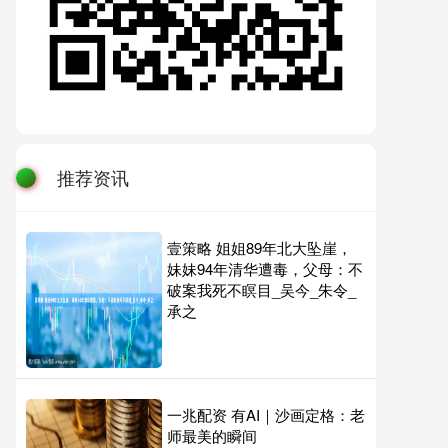
推荐资讯
壹策略 姐姐89年北大坠崖，
妹妹94年清华遭毒，父母：不
破案我死不瞑目_吴今_朱令_
承之
一兆配资 有AI｜沙画定格：老
师最美的瞬间