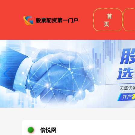
首
页
倍悦网