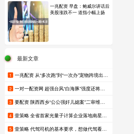
一兆配资 早盘：鲍威尔讲话后
美股涨跌不一 道指小幅上扬
最新文章
一兆配资 从“多次跑”到“一次办”宠物跨境出行越来越便利
1
一对一配资网 超强台风“白海豚”强度还将有所增强 未来5天对我国海区无影响
2
要配资 陕西西乡“公公强奸儿媳案”二审维持原判：儿媳被鉴定为精神发育迟滞，公公被判4年，坚称儿媳系自愿，已申请再审请求改判无罪
3
壹策略 全省首家光量子计算企业落地南星，这波“光速”服务拿下“MVP”
4
壹策略 代驾司机的基本要求，想做代驾看这里
5