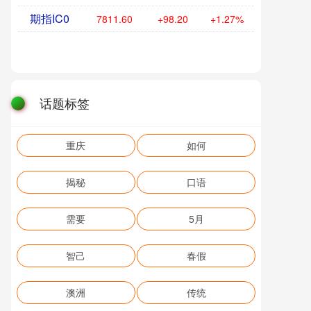
期指IC0
7811.60
+98.20
+1.27%
话题标签
重庆
如何
揭秘
口语
需要
5月
智己
春假
澳洲
传统