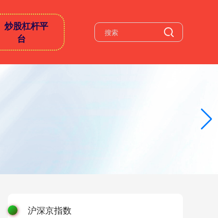
炒股杠杆平
台
沪深京指数