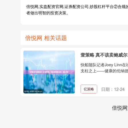
倍悦网,实盘配资官网,证券配资公司,炒股杠杆平台②合
者做出明智的投资决策。
倍悦网 相关话题
壹策略 真不该卖鲍威
快船随队记者Joey Li
支柱之上——健康的伦纳德
日期：12-24
亿策略
倍悦网